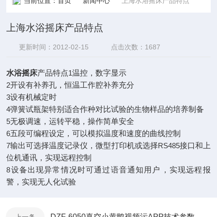
当前位置：
首页
新闻中心
上海水浴摇床产品特点
上海水浴摇床产品特点
更新时间：2012-02-15
点击次数：1687
水浴摇床
产品特点
1
温控，数字显示
2
开设有补养孔，恒温工作腔补养充分
3
设有机械定时
4
弹簧试瓶架特别适合作种对比试验的生物样品的培养制备
5
无极调速，运转平稳，操作简单安全
6
五段可编程设定，可以模拟温度和速度的曲线控制
7
输出可选择温度记录仪，微型打印机或选择
RS485
接口和上
位机通讯，实现远程控制
8
设备出现异常情况时可通过语音通知用户，实现远程报
警，实现无人化试验
DZF-6050真空小黄鸭视频污APP技术参数