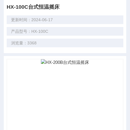
HX-100C台式恒温摇床
更新时间：2024-06-17
产品型号：HX-100C
浏览量：3368